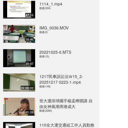
1114_1.mp4
觀看(334)
47:15
IMG_0036.MOV
觀看(0)
18:46
20221025-6.MTS
觀看(15)
20:47
1217民事訴訟法Ｗ15_2-
20251217 0223-1.mp4
觀看(149)
02:08:02
世大運排球國手楊孟樺開講 自
由女神風潮席捲成大
觀看(2280)
01:26
110全大運交通組工作人員勤務