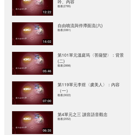
吟、內容
觀看(2795)
12:22
自由噴流與停滯面流(六)
觀看(3361)
14:02
第101單元溫庭筠〈菩薩蠻〉：背景
(二)
觀看(2898)
05:46
第119單元李煜〈虞美人〉：內容
（一）
觀看(3022)
07:00
第4單元之三 讀音語音觀念
觀看(2052)
06:35