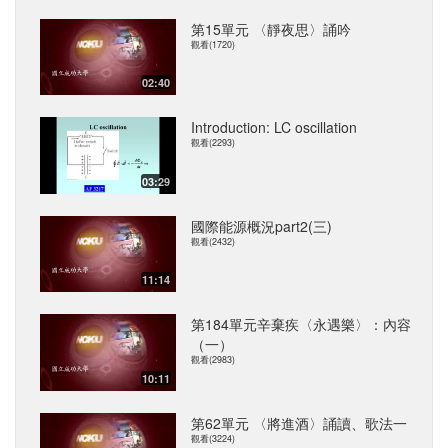
第15單元 〈靜夜思〉誦吟
觀看(1720)
02:40
Introduction: LC oscillation
觀看(2293)
03:29
國際能源概況part2(三)
觀看(2432)
11:14
第184單元辛棄疾〈永遇樂〉：內容
（一）
觀看(2983)
10:11
第62單元 〈將進酒〉誦讀、歌法一
觀看(3224)