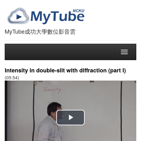
MyTube成功大學數位影音雲
Toggle
navigati
Intensity in double-slit with diffraction (part I)
(05:54)
播
放