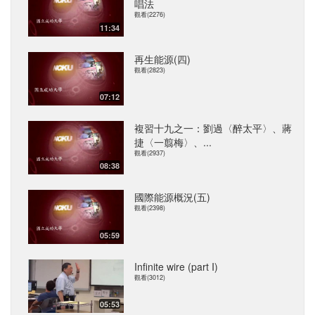
唱法
觀看(2276)
11:34
再生能源(四)
觀看(2823)
07:12
複習十九之一：劉過〈醉太平〉、蔣
捷〈一翦梅〉、...
觀看(2937)
08:38
國際能源概況(五)
觀看(2398)
05:59
Infinite wire (part I)
觀看(3012)
05:53