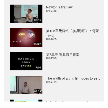
Newton's first law
觀看(2723)
03:16
第128單元蘇軾〈水調歌頭〉：背景
（七）
觀看(2827)
05:27
第7單元 運具適用範圍
觀看(2708)
17:06
The width of a thin film goes to zero
觀看(2747)
03:29
Potential of a charged conductor
觀看(2458)