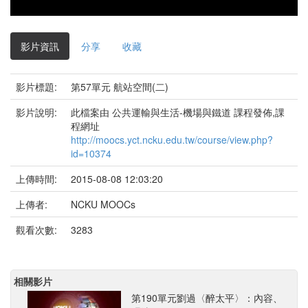
影
片
影片資訊
分享
收藏
影片標題:
第57單元 航站空間(二)
影片說明:
此檔案由 公共運輸與生活-機場與鐵道 課程發佈,課
程網址
http://moocs.yct.ncku.edu.tw/course/view.php?
id=10374
上傳時間:
2015-08-08 12:03:20
上傳者:
NCKU MOOCs
觀看次數:
3283
相關影片
第190單元劉過〈醉太平〉：內容、