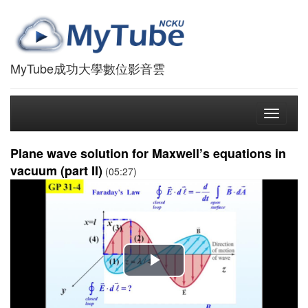
MyTube成功大學數位影音雲
Toggle
navigati
Plane wave solution for Maxwell’s equations in
vacuum (part II)
(05:27)
播
放