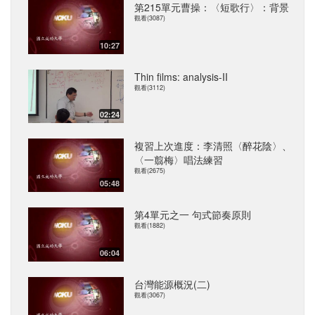
第215單元曹操：〈短歌行〉：背景
觀看(3087)
10:27
Thin films: analysis-II
觀看(3112)
02:24
複習上次進度：李清照〈醉花陰〉、
〈一翦梅〉唱法練習
觀看(2675)
05:48
第4單元之一 句式節奏原則
觀看(1882)
06:04
台灣能源概況(二)
觀看(3067)