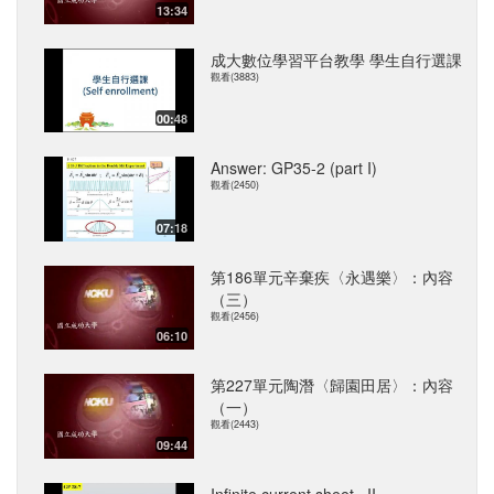
13:34
成大數位學習平台教學 學生自行選課
觀看(3883)
00:48
Answer: GP35-2 (part I)
觀看(2450)
07:18
第186單元辛棄疾〈永遇樂〉：內容
（三）
觀看(2456)
06:10
第227單元陶潛〈歸園田居〉：內容
（一）
觀看(2443)
09:44
Infinite current sheet –II