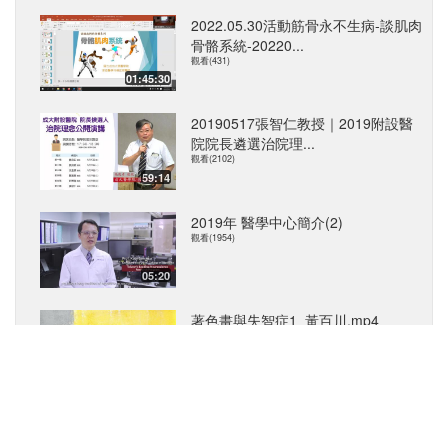
2022.05.30活動筋骨永不生病-談肌肉
骨骼系統-20220...
觀看(431)
01:45:30
20190517張智仁教授｜2019附設醫
院院長遴選治院理...
觀看(2102)
59:14
2019年 醫學中心簡介(2)
觀看(1954)
05:20
著色畫與失智症1_黃百川.mp4
觀看(7)
27:05
20190430林錫璋教授｜2019醫學院
院長遴選治院理念...