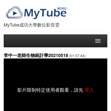
MyTube成功大學數位影音雲
Toggle
navigati
李中一老師生物統計學20210518
(01:57:44)
影片限制特定使用者觀看，請先
登入