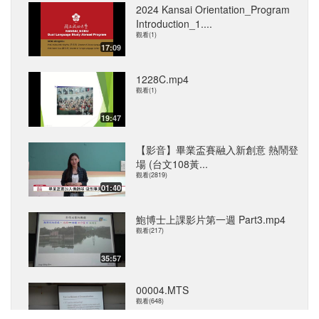
2024 Kansai Orientation_Program
Introduction_1....
觀看(1)
17:09
1228C.mp4
觀看(1)
19:47
【影音】畢業盃賽融入新創意 熱鬧登
場 (台文108黃...
觀看(2819)
01:40
鮑博士上課影片第一週 Part3.mp4
觀看(217)
35:57
00004.MTS
觀看(648)