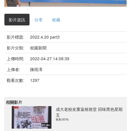
影
片
影片資訊
分享
收藏
影片標題:
2022.4.20 part3
影片分類:
校園新聞
上傳時間:
2022-04-27 14:08:39
上傳者:
陳雨澤
觀看次數:
1297
相關影片
成大老校友重返格致堂 回味黑色星期
五
觀看(3576)
01:44