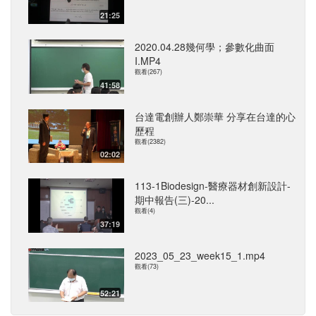
21:25
2020.04.28幾何學；參數化曲面
I.MP4
觀看(267)
41:58
台達電創辦人鄭崇華 分享在台達的心
歷程
觀看(2382)
02:02
113-1Biodesign-醫療器材創新設計-
期中報告(三)-20...
觀看(4)
37:19
2023_05_23_week15_1.mp4
觀看(73)
52:21