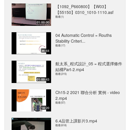
【1092_P660800】【W03】
【55150】0310_1010-1110.asf
觀看(1)
01:00:00
04 Automatic Control = Rouths
Stability Criteri...
觀看(17)
36:44
航太系_程式設計_05 = 程式選擇條件
結構Part-2.mp4
觀看(215)
01:00:43
Ch15-2 2021 聯合分析 實例 - video
2.mp4
觀看(57)
14:20
6.4品管上課影片3.mp4
觀看(618)