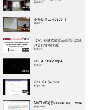
觀看(252)
17:02
高等反應工程0906_1
觀看(54)
53:35
【W3-穿戴式裝置及生理訊號感
測器的實際體驗】
觀看(145)
57:07
MS_A_18AM.mp4
觀看(761)
29:14
Ch1_S1-S4.mp4
觀看(1388)
47:05
MATLAB錄影20220103_1.mp4
觀看(1869)