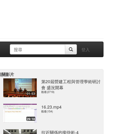
登入
相關影片
第20屆營建工程與管理學術研討
會 盛況開幕
觀看(2719)
01:53
16.23.mp4
觀看(154)
29:18
拉近關係的接待術-4