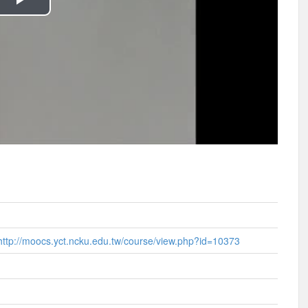
播
放
影
片
http://moocs.yct.ncku.edu.tw/course/view.php?id=10373