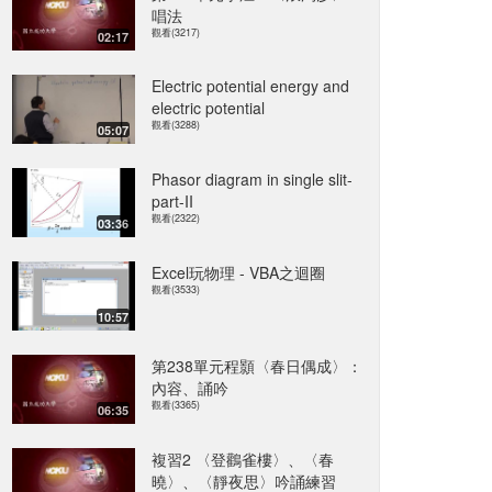
唱法
觀看(3217)
02:17
Electric potential energy and
electric potential
觀看(3288)
05:07
Phasor diagram in single slit-
part-II
觀看(2322)
03:36
Excel玩物理 - VBA之迴圈
觀看(3533)
10:57
第238單元程顥〈春日偶成〉：
內容、誦吟
觀看(3365)
06:35
複習2 〈登鸛雀樓〉、〈春
曉〉、〈靜夜思〉吟誦練習