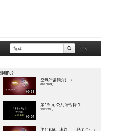
登入
相關影片
空氣汙染簡介(一)
觀看(3204)
09:31
第2單元 公共運輸特性
觀看(2890)
08:54
第115單元李煜：〈浪淘沙〉：