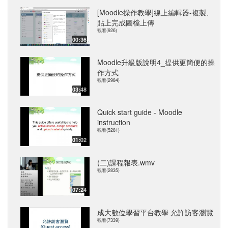
[Moodle操作教學]線上編輯器-複製、
貼上完成圖檔上傳
觀看(926)
00:36
Moodle升級版說明4_提供更簡便的操
作方式
觀看(2984)
03:48
Quick start guide - Moodle
instruction
觀看(5281)
01:02
(二)課程報表.wmv
觀看(2835)
07:24
成大數位學習平台教學 允許訪客瀏覽
觀看(7339)