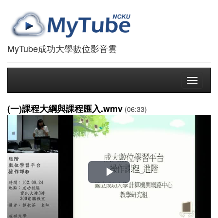
MyTube成功大學數位影音雲
Toggle
navigati
(一)課程大綱與課程匯入.wmv
(06:33)
播
放