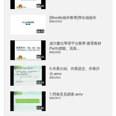
00:46
[Moodle操作教學]學生端操作
觀看(40353)
03:13
成大數位學習平台教學 建置教材
PartI(標籤、頁面...
觀看(3242)
02:22
5.作業介紹、作業提交、作業評
分.wmv
觀看(3503)
13:44
7.問卷意見調查.wmv
觀看(2814)
11:46