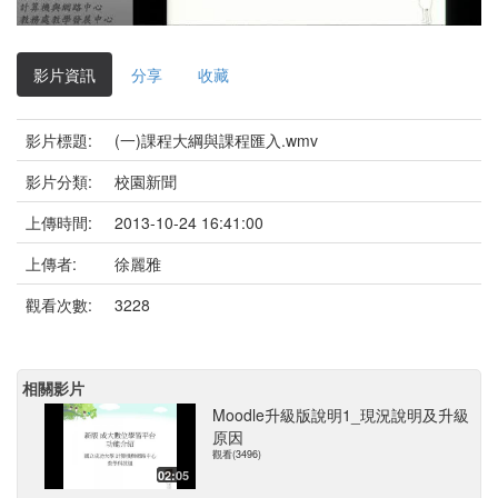
影
片
影片資訊
分享
收藏
影片標題:
(一)課程大綱與課程匯入.wmv
影片分類:
校園新聞
上傳時間:
2013-10-24 16:41:00
上傳者:
徐麗雅
觀看次數:
3228
相關影片
Moodle升級版說明1_現況說明及升級
原因
觀看(3496)
02:05