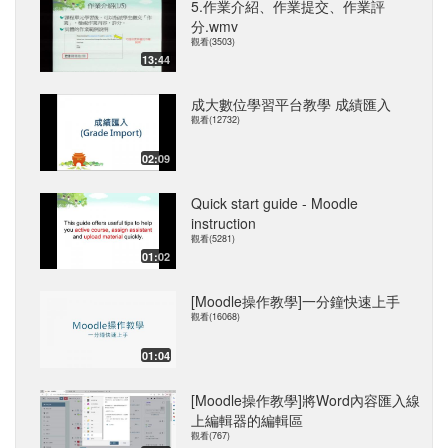
5.作業介紹、作業提交、作業評
分.wmv
觀看(3503)
13:44
成大數位學習平台教學 成績匯入
觀看(12732)
02:09
Quick start guide - Moodle
instruction
觀看(5281)
01:02
[Moodle操作教學]一分鐘快速上手
觀看(16068)
01:04
[Moodle操作教學]將Word內容匯入線
上編輯器的編輯區
觀看(767)