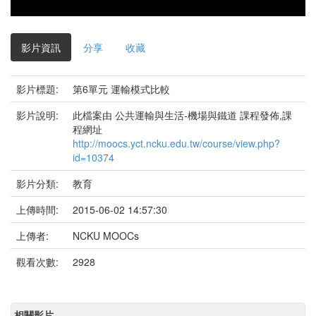
影
片
影片資訊
分享
收藏
影片標題:
第6單元 運輸模式比較
影片說明:
此檔案由 公共運輸與生活-機場與鐵道 課程發佈,課
程網址
http://moocs.yct.ncku.edu.tw/course/view.php?
id=10374
影片分類:
教育
上傳時間:
2015-06-02 14:57:30
上傳者:
NCKU MOOCs
觀看次數:
2928
相關影片