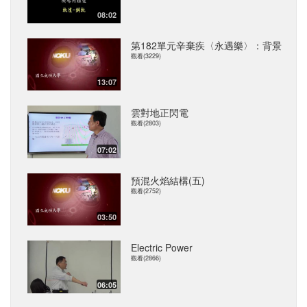
08:02
第182單元辛棄疾〈永遇樂〉：背景
觀看(3229)
13:07
雲對地正閃電
觀看(2803)
07:02
預混火焰結構(五)
觀看(2752)
03:50
Electric Power
觀看(2866)
06:05