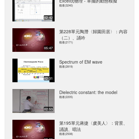
Excel玩物理 - 單擺的動態模擬
觀看(3240)
02:42
第228單元陶潛〈歸園田居〉：內容
（二）、誦吟
觀看(2171)
05:47
Spectrum of EM wave
觀看(2819)
02:31
Dielectric constant: the model
觀看(2205)
02:53
第195單元蔣捷〈虞美人〉：背景、
誦讀、唱法
觀看(2508)