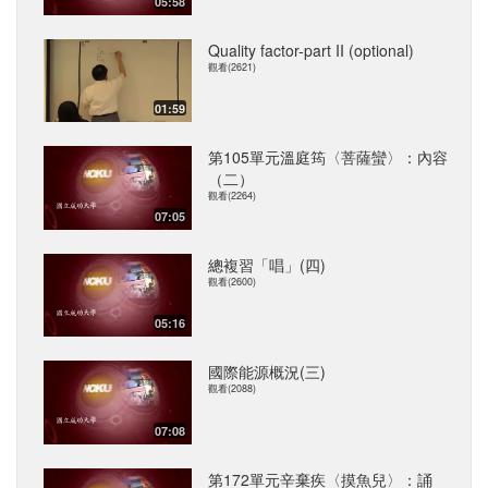
05:58
Quality factor-part II (optional)
觀看(2621)
01:59
第105單元溫庭筠〈菩薩蠻〉：內容
（二）
觀看(2264)
07:05
總複習「唱」(四)
觀看(2600)
05:16
國際能源概況(三)
觀看(2088)
07:08
第172單元辛棄疾〈摸魚兒〉：誦