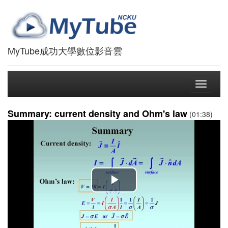
MyTube成功大學數位影音雲
Toggle
navigati
Summary: current density and Ohm's law
(01:38)
播
放