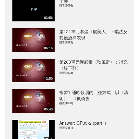
干涉
觀看(2096)
03:56
第121單元李煜〈虞美人〉：唱法及
其他旋律表現
觀看(2895)
06:16
第203單元漢武帝〈秋風辭〉：補充
〈垓下歌〉
觀看(2673)
12:50
複習1 誦吟歌唱的四種方式，以〈清
明〉、〈楓橋夜...
觀看(1608)
05:43
Answer: GP35-2 (part I)
觀看(2451)