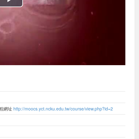
播
放
影
片
）
課程網址
http://moocs.yct.ncku.edu.tw/course/view.php?id=2