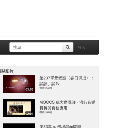
登入
相關影片
第237單元程顥〈春日偶成〉：
誦讀、誦吟
觀看(2734)
03:55
MOOCS 成大磨課師 - 流行音樂
賞析與實務應用
觀看(5767)
02:01
第33單元 機場鋪面問題