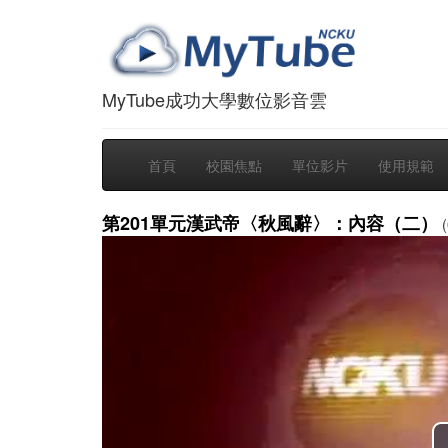
MyTube成功大學數位影音雲
首頁
校園焦點
單位影片
使用規範
第201單元漢武帝〈秋風辭〉：內容（二）
(