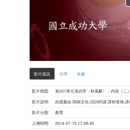
影片資訊
分享
收藏
影片標題:
第201單元漢武帝〈秋風辭〉：內容（二
影片說明:
此檔案由 閩南文化-詩詞吟誦 課程發佈,
影片分類:
教育
上傳時間:
2014-07-15 17:48:45