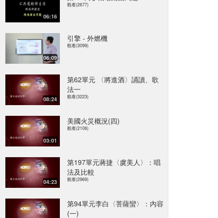
觀看(2677)
06:16
引擎 - 外燃機
觀看(3099)
06:09
第62單元 〈將進酒〉誦讀、歌
法一
觀看(3223)
08:24
美國火災概況(四)
觀看(2106)
03:01
第197單元蔣捷〈虞美人〉：唱
法及比較
觀看(2969)
04:23
第94單元李白〈菩薩蠻〉：內容
(一)