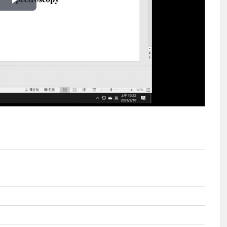
播
放
影
片