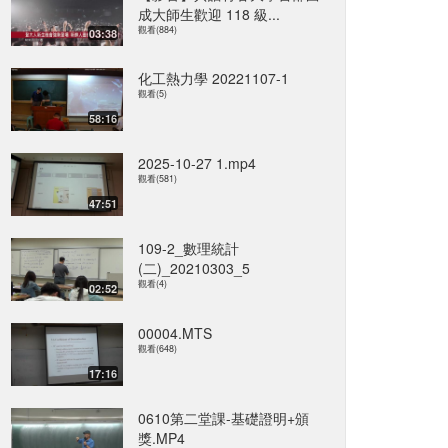
成大師生歡迎 118 級...
觀看(884)
03:38
化工熱力學 20221107-1
觀看(5)
58:16
2025-10-27 1.mp4
觀看(581)
47:51
109-2_數理統計
(二)_20210303_5
觀看(4)
02:52
00004.MTS
觀看(648)
17:16
0610第二堂課-基礎證明+頒
獎.MP4