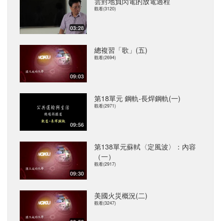
雲對地負閃電的放電過程
觀看(3120)
03:28
總複習「歌」(五)
觀看(2694)
09:03
第18單元 鋼軌-長焊鋼軌(一)
觀看(2971)
09:56
第138單元蘇軾〈定風波〉：內容
（一）
觀看(2917)
09:30
美國火災概況(二)
觀看(3247)