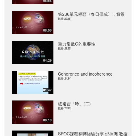
08:58
第236單元程顥〈春日偶成〉：背景
觀看(2328)
08:56
重力常數G的重要性
觀看(2826)
04:29
Coherence and incoherence
觀看(2424)
01:47
總複習「吟」(二)
觀看(2838)
09:18
SPOC課程翻轉經驗分享 邵揮洲 教授