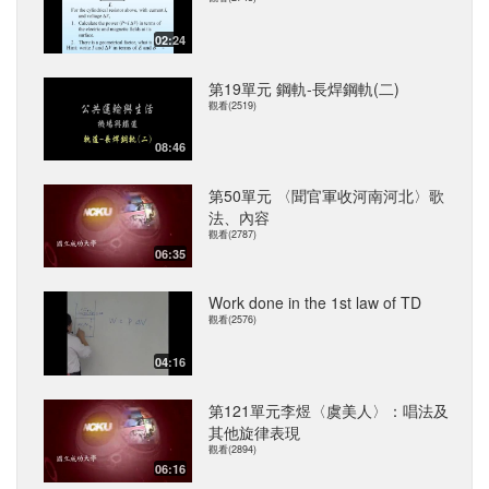
02:24
第19單元 鋼軌-長焊鋼軌(二)
觀看(2519)
08:46
第50單元 〈聞官軍收河南河北〉歌
法、內容
觀看(2787)
06:35
Work done in the 1st law of TD
觀看(2576)
04:16
第121單元李煜〈虞美人〉：唱法及
其他旋律表現
觀看(2894)
06:16