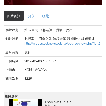
影
片
影片資訊
分享
收藏
影片標題:
第62單元 〈將進酒〉誦讀、歌法一
影片說明:
此檔案由 閩南文化-詩詞吟誦 課程發佈,課程網址
http://moocs.yct.ncku.edu.tw/course/view.php?id=2
影片分類:
教育
上傳時間:
2014-05-06 16:09:57
上傳者:
NCKU MOOCs
觀看次數:
3225
相關影片
Example: GP31-1
觀看(2743)