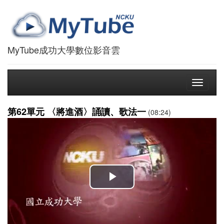
MyTube成功大學數位影音雲
Toggle
navigati
第62單元 〈將進酒〉誦讀、歌法一
(08:24)
播
放