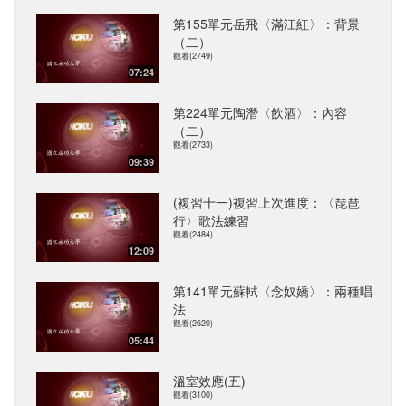
第155單元岳飛〈滿江紅〉：背景
（二）
觀看(2749)
07:24
第224單元陶潛〈飲酒〉：內容
（二）
觀看(2733)
09:39
(複習十一)複習上次進度：〈琵琶
行〉歌法練習
觀看(2484)
12:09
第141單元蘇軾〈念奴嬌〉：兩種唱
法
觀看(2620)
05:44
溫室效應(五)
觀看(3100)