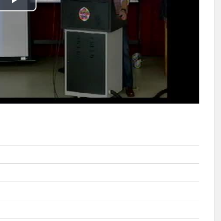
播
放
影
片