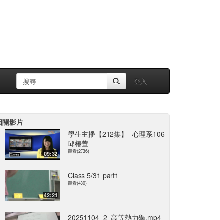
登入
相關影片
學生主播【212集】- 心理系106
邱椿萱
觀看(2736)
09:32
Class 5/31 part1
觀看(430)
42:24
20251104_2_高等熱力學.mp4