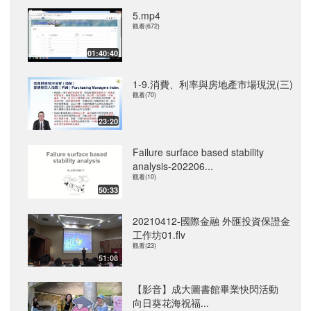
5.mp4
觀看(672)
01:40:40
1-9.消費、利率與房地產市場現況(三)
觀看(70)
23:20
Failure surface based stability
analysis-202206...
觀看(10)
50:33
20210412-國際金融 外匯投資保證金
工作坊01.flv
觀看(23)
51:08
【影音】成大圖書館畢業快閃活動
向日葵花海祝福...