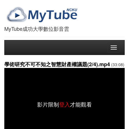
MyTube成功大學數位影音雲
Toggle
navigati
學術研究不可不知之智慧財產權議題(2/4).mp4
(33:08)
影片限制
登入
才能觀看