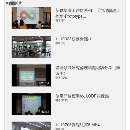
相關影片
新創培訓工作坊系列｜【市場驗證工
作坊-Prototype...
觀看(51)
34:02
1110323校務會議-1
觀看(10)
25:53
管理領域研究倫理議題經驗分享（陳
淑美）
觀看(1299)
01:21:51
使用開放標準格式ODF的優點
觀看(3193)
43:34
1110705課程紀實8.MP4
觀看(6)