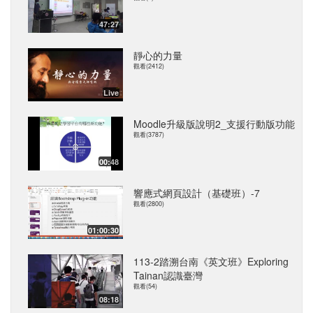
47:27
靜心的力量
觀看(2412)
Live
Moodle升級版說明2_支援行動版功能
觀看(3787)
00:48
響應式網頁設計（基礎班）-7
觀看(2800)
01:00:30
113-2踏溯台南《英文班》Exploring
Tainan認識臺灣
觀看(54)
08:18