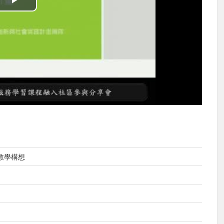
播
放
影
片
教學構想