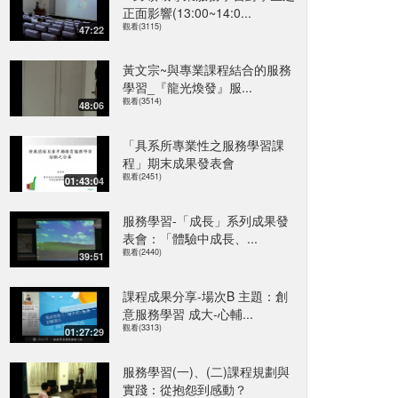
正面影響(13:00~14:0...
觀看(3115)
47:22
黃文宗~與專業課程結合的服務
學習_『龍光煥發』服...
觀看(3514)
48:06
「具系所專業性之服務學習課
程」期末成果發表會
觀看(2451)
01:43:04
服務學習-「成長」系列成果發
表會：「體驗中成長、...
觀看(2440)
39:51
課程成果分享-場次B 主題：創
意服務學習 成大-心輔...
觀看(3313)
01:27:29
服務學習(一)、(二)課程規劃與
實踐：從抱怨到感動？