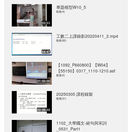
專題模型W10_5
觀看(4)
05:53
工數二上課錄影20220411_2.mp4
觀看(92)
54:47
【1092_P660800】【W04】
【55150】0317_1110-1210.asf
觀看(0)
01:00:00
20250305 課程錄製
觀看(31)
02:26:49
1102_大學國文-絕句與宋詞
_0531_Part1