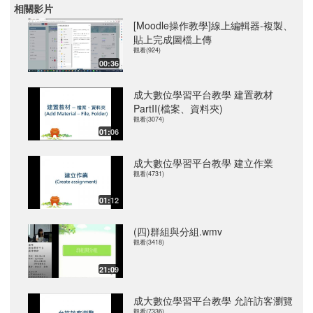
相關影片
[Moodle操作教學]線上編輯器-複製、
貼上完成圖檔上傳
觀看(924)
00:36
成大數位學習平台教學 建置教材
PartII(檔案、資料夾)
觀看(3074)
01:06
成大數位學習平台教學 建立作業
觀看(4731)
01:12
(四)群組與分組.wmv
觀看(3418)
21:09
成大數位學習平台教學 允許訪客瀏覽
觀看(7336)