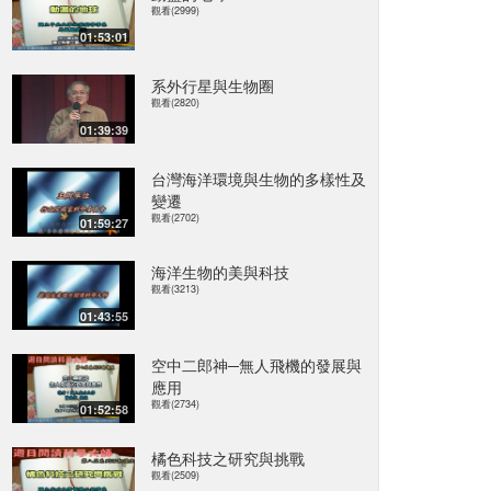
觀看(2999)
01:53:01
系外行星與生物圈
觀看(2820)
01:39:39
台灣海洋環境與生物的多樣性及
變遷
觀看(2702)
01:59:27
海洋生物的美與科技
觀看(3213)
01:43:55
空中二郎神─無人飛機的發展與
應用
觀看(2734)
01:52:58
橘色科技之研究與挑戰
觀看(2509)