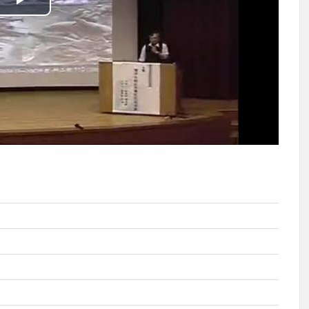
播
放
影
片