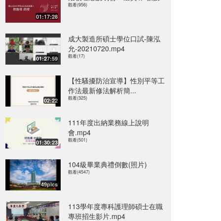
觀看(956)
01:17:28
成大製造所碩士學位口試-陳泓
允-20210720.mp4
觀看(17)
01:27:59
【性騷擾防治宣導】性別平等工
作法最新修法解析簡...
觀看(325)
02:22
111年度出納業務線上說明
會.mp4
觀看(501)
01:30:23
104級畢業典禮倒數(照片)
觀看(4547)
49pics
113學年度專科護理師碩士在職
專班招生影片.mp4