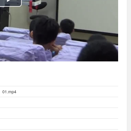
播
放
影
片
1.mp4