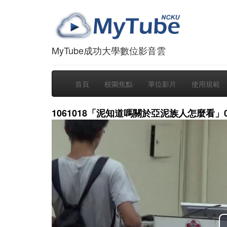
MyTube成功大學數位影音雲
首頁
校園焦點
單位影片
使用規範
1061018「泥知道嗎關於亞泥族人怎麼看」01