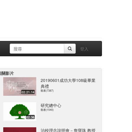
登入
相關影片
20190601成功大學108級畢業
典禮
觀看(7387)
02:21:14
研究總中心
觀看(1540)
02:36
治校理念說明會－詹寶珠 教授