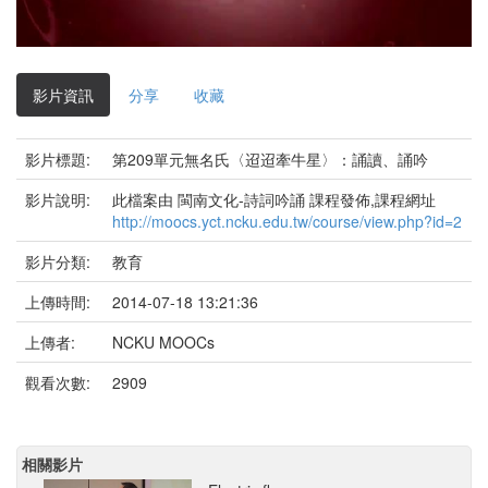
影
片
影片資訊
分享
收藏
影片標題:
第209單元無名氏〈迢迢牽牛星〉：誦讀、誦吟
影片說明:
此檔案由 閩南文化-詩詞吟誦 課程發佈,課程網址
http://moocs.yct.ncku.edu.tw/course/view.php?id=2
影片分類:
教育
上傳時間:
2014-07-18 13:21:36
上傳者:
NCKU MOOCs
觀看次數:
2909
相關影片