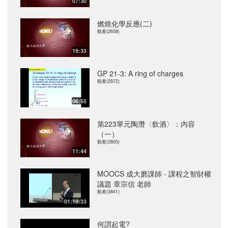
07:30
燃燒化學反應(二)
觀看(2658)
19:33
GP 21-3: A ring of charges
觀看(2972)
06:55
第223單元陶潛〈飲酒〉：內容
（一）
觀看(2805)
11:44
MOOCS 成大磨課師 - 課程之智財權
議題 章宗信 老師
觀看(3841)
01:19:33
何謂起電?