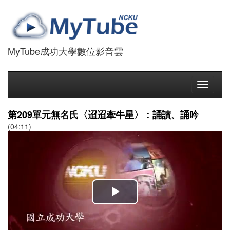
MyTube成功大學數位影音雲
Toggle
navigati
第209單元無名氏〈迢迢牽牛星〉：誦讀、誦吟
(04:11)
播
放