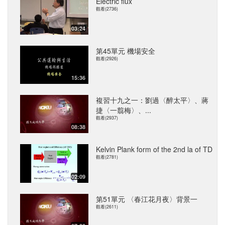
Electric flux
觀看(2736)
03:24
第45單元 機場安全
觀看(2926)
15:36
複習十九之一：劉過〈醉太平〉、蔣
捷〈一翦梅〉、...
觀看(2937)
08:38
Kelvin Plank form of the 2nd la of TD
觀看(2781)
02:09
第51單元 〈春江花月夜〉背景一
觀看(2611)