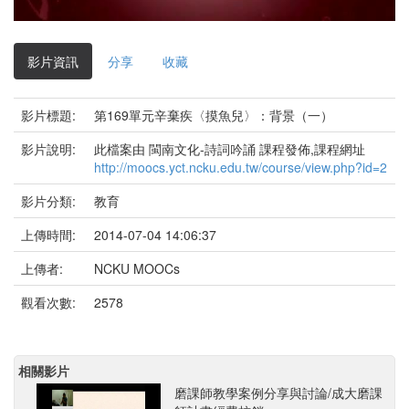
影
片
影片資訊
分享
收藏
影片標題:
第169單元辛棄疾〈摸魚兒〉：背景（一）
影片說明:
此檔案由 閩南文化-詩詞吟誦 課程發佈,課程網址
http://moocs.yct.ncku.edu.tw/course/view.php?id=2
影片分類:
教育
上傳時間:
2014-07-04 14:06:37
上傳者:
NCKU MOOCs
觀看次數:
2578
相關影片
磨課師教學案例分享與討論/成大磨課