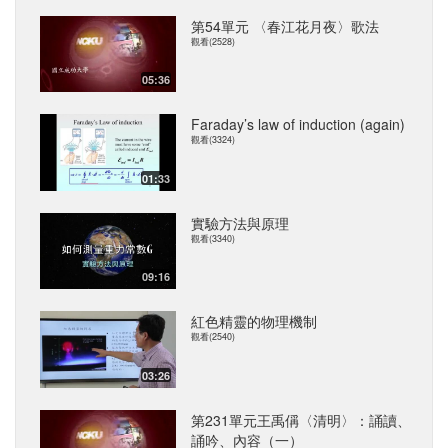
第54單元 〈春江花月夜〉歌法
觀看(2528)
05:36
Faraday’s law of induction (again)
觀看(3324)
01:33
實驗方法與原理
觀看(3340)
09:16
紅色精靈的物理機制
觀看(2540)
03:26
第231單元王禹偁〈清明〉：誦讀、
誦吟、內容（一）