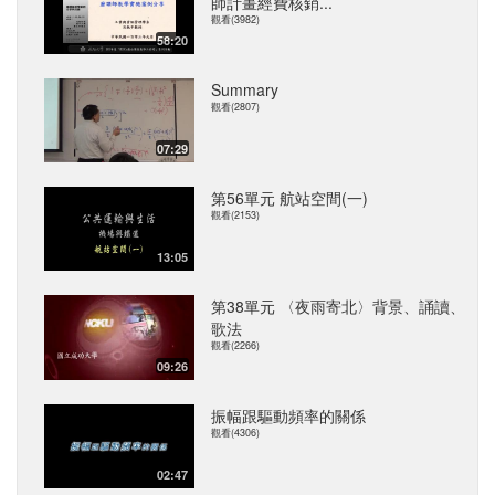
師計畫經費核銷...
觀看(3982)
58:20
Summary
觀看(2807)
07:29
第56單元 航站空間(一)
觀看(2153)
13:05
第38單元 〈夜雨寄北〉背景、誦讀、
歌法
觀看(2266)
09:26
振幅跟驅動頻率的關係
觀看(4306)
02:47