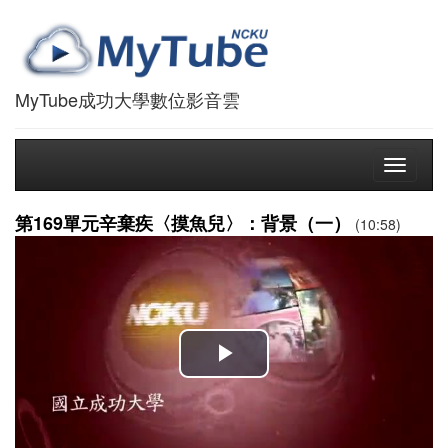
MyTube成功大學數位影音雲
Toggle
navigati
第169單元辛棄疾〈摸魚兒〉：背景（一）
(10:58)
播
放