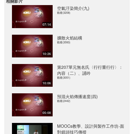
相關影片
空氣汙染簡介(九)
觀看(3208)
07:14
擴散火焰結構
觀看(3593)
10:26
第207單元無名氏〈行行重行行〉：
內容（二）、誦吟
觀看(3051)
10:06
預混火焰傳播速度(四)
觀看(2442)
05:08
MOOCs教學、設計與製作工作坊-面
對鏡頭技巧傳授