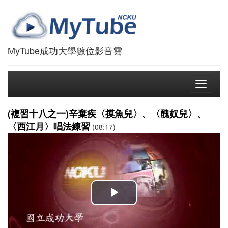
MyTube成功大學數位影音雲
Toggle
navigati
(複習十八之一)辛棄疾〈摸魚兒〉、〈醜奴兒〉、
〈西江月〉唱法練習
(08:17)
播
放