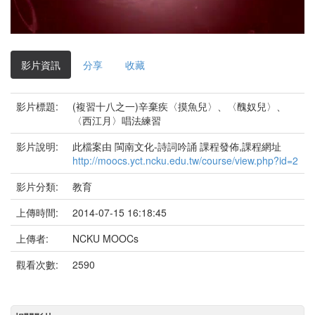
影
片
影片資訊
分享
收藏
影片標題:
(複習十八之一)辛棄疾〈摸魚兒〉、〈醜奴兒〉、
〈西江月〉唱法練習
影片說明:
此檔案由 閩南文化-詩詞吟誦 課程發佈,課程網址
http://moocs.yct.ncku.edu.tw/course/view.php?id=2
影片分類:
教育
上傳時間:
2014-07-15 16:18:45
上傳者:
NCKU MOOCs
觀看次數:
2590