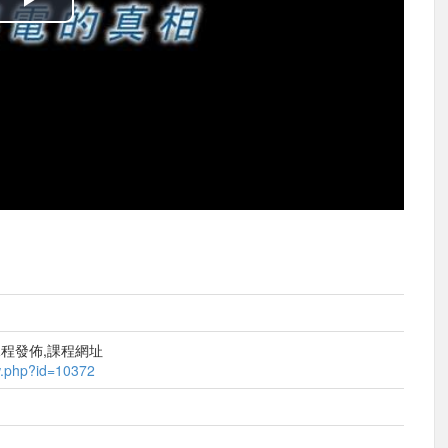
播
放
影
片
課程發佈,課程網址
ew.php?id=10372