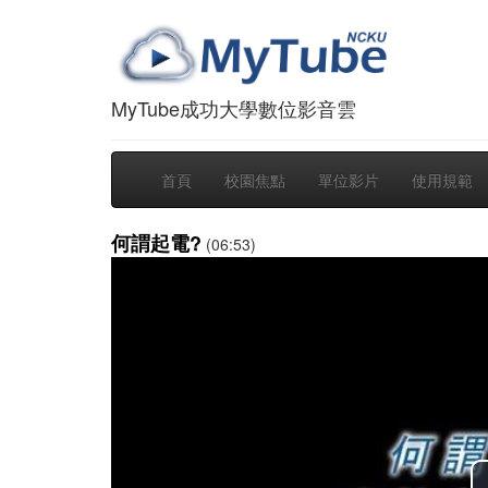
MyTube成功大學數位影音雲
首頁
校園焦點
單位影片
使用規範
何謂起電?
(06:53)