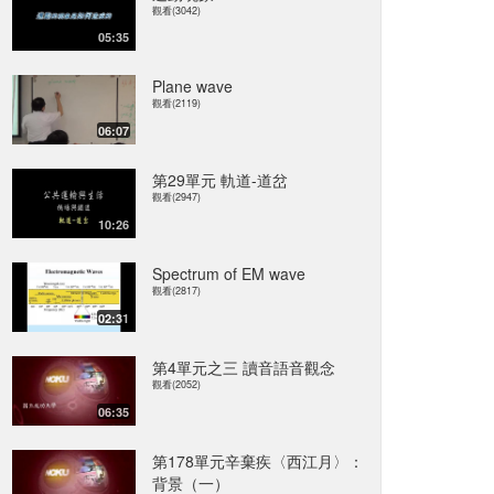
觀看(3042)
05:35
Plane wave
觀看(2119)
06:07
第29單元 軌道-道岔
觀看(2947)
10:26
Spectrum of EM wave
觀看(2817)
02:31
第4單元之三 讀音語音觀念
觀看(2052)
06:35
第178單元辛棄疾〈西江月〉：
背景（一）