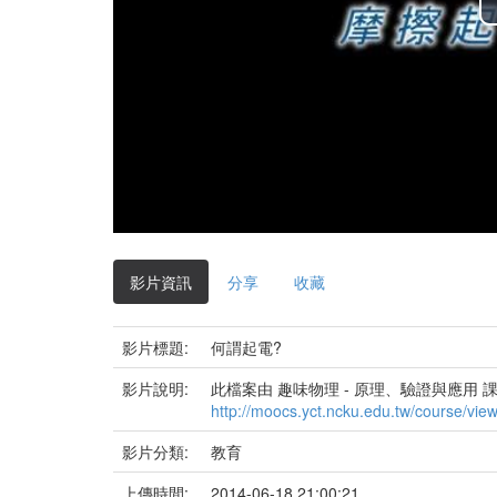
影片資訊
分享
收藏
影片標題:
何謂起電?
影片說明:
此檔案由 趣味物理 - 原理、驗證與應用 
http://moocs.yct.ncku.edu.tw/course/vi
影片分類:
教育
上傳時間:
2014-06-18 21:00:21