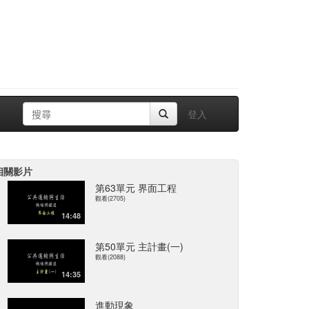
登入
相關影片
第63單元 界面工程
觀看(2705)
14:48
第50單元 主計畫(一)
觀看(2088)
14:35
進動現象