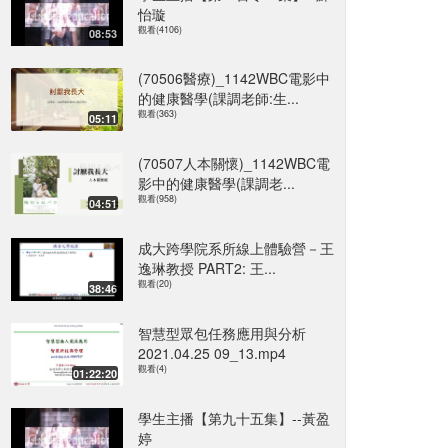
怡璇
觀看(4106)
08:53
(70506醫療)_1142WBC電影中
的健康醫學(課調老師:生...
觀看(363)
05:11
(70507人本關懷)_1142WBC電
影中的健康醫學(課調老...
觀看(958)
04:51
成大跨學院系所線上體驗營－王
逸琳教授 PART2: 王...
觀看(20)
38:46
智慧型眾包任務應用與分析
2021.04.25 09_13.mp4
觀看(4)
01:22:20
學生主播【第九十五集】--黃盈
婷