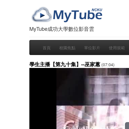
MyTube成功大學數位影音雲
首頁
校園焦點
單位影片
使用規範
學生主播【第九十集】--巫家蕙
(07:04)