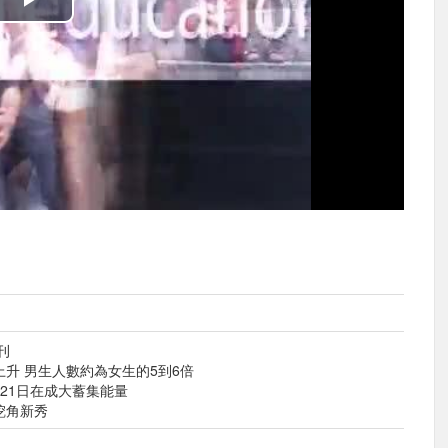
播
放
影
片
刊
上升 男生人數約為女生的5到6倍
家21日在成大蓄集能量
挖角新秀