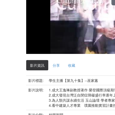
影片資訊
分享
收藏
影片標題:
學生主播【第九十集】--巫家蕙
影片說明:
1.成大王逸琳副教授著作 榮登國際頂級期
2.成大發現台灣泛自閉症障礙盛行率逐年
3.為人類共謀永續生活 玉山論壇 學者專
4.看中建築人才專業 璞園推動實習計畫
影片分類:
校園新聞