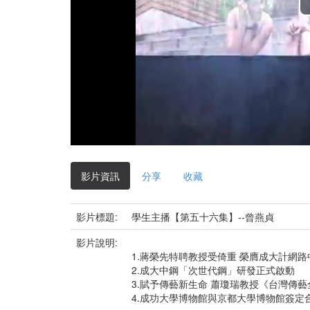
影片資訊
分享
收藏
影片標題:
學生主播【第五十六集】--曾燕貞
影片說明:
1.蔣榮先特聘教授受倚重 榮膺成大計網
2.成大中鋼「次世代鋼」研發正式啟動
3.賦予傳藝新生命 蕭瓊瑞教授《台灣傳
4.成功大學博物館與京都大學博物館簽定