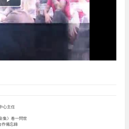
播
放
影
片
路中心主任
藝全集》卷一問世
合作備忘錄