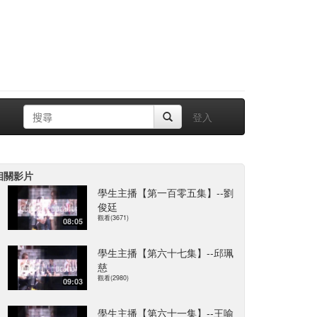
登入
相關影片
學生主播【第一百零五集】--劉
俊廷
觀看(3671)
08:05
學生主播【第六十七集】--邱珮
慈
觀看(2980)
09:03
學生主播【第六十一集】--王喻