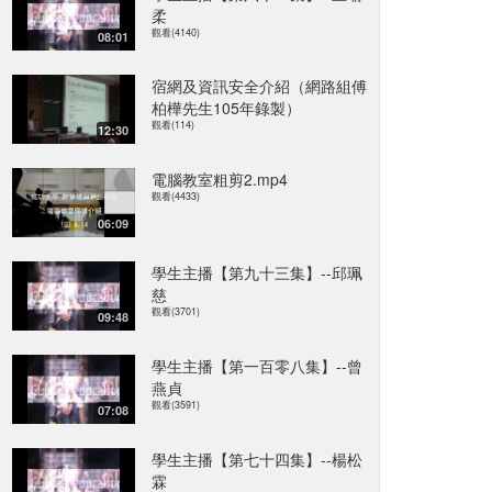
柔
觀看(4140)
08:01
宿網及資訊安全介紹（網路組傅
柏樺先生105年錄製）
觀看(114)
12:30
電腦教室粗剪2.mp4
觀看(4433)
06:09
學生主播【第九十三集】--邱珮
慈
觀看(3701)
09:48
學生主播【第一百零八集】--曾
燕貞
觀看(3591)
07:08
學生主播【第七十四集】--楊松
霖