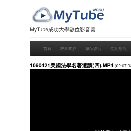
MyTube成功大學數位影音雲
首頁
校園焦點
單位影片
使用規範
1090421美國法學名著選讀(四).MP4
(02:07:3