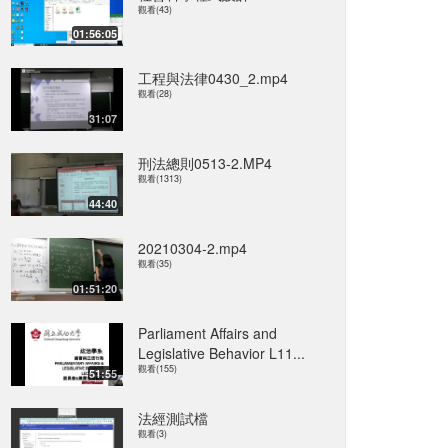
觀看(43)
01:56:05
工程與法律0430_2.mp4
觀看(28)
31:07
刑法總則0513-2.MP4
觀看(1313)
44:40
20210304-2.mp4
觀看(35)
01:51:20
Parliament Affairs and
Legislative Behavior L11...
觀看(155)
51:55
法經測試檔
觀看(3)