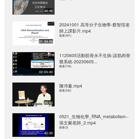
44:48
20241001 高等分子生物學-蔡智瑄老
師上課影片.mp4
觀看(451)
01:34:59
1120605活動筋骨永不生病-談肌肉骨
骼系統-20230605...
觀看(734)
02:03:40
陳沛蓁.mp4
觀看(342)
04:43
0521_生物化學_RNA_metabolism--
張文粲老師_2.mp4
觀看(3)
42:30