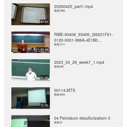
20260420_part1.mp4
觀看(286)
47:53
RIBE-93406_93406_{66221F61-
0120-0001-986A-4E1B0...
觀看(311)
01:30:49
2023_03_28_week7_1.mp4
觀看(88)
51:45
00114.MTS
觀看(805)
12:35
04 Petroleum desulfurizatiom-3
觀看(2)