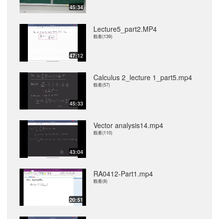
45:34
Lecture5_part2.MP4
觀看(139)
47:12
Calculus 2_lecture 1_part5.mp4
觀看(57)
45:33
Vector analysis14.mp4
觀看(110)
43:04
RA0412-Part1.mp4
觀看(8)
20:51