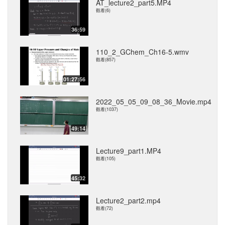
AT_lecture2_part5.MP4
觀看(6)
36:59
110_2_GChem_Ch16-5.wmv
觀看(857)
01:27:56
2022_05_05_09_08_36_Movie.mp4
觀看(1037)
49:14
Lecture9_part1.MP4
觀看(105)
45:32
Lecture2_part2.mp4
觀看(72)