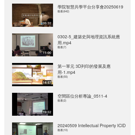
學院智慧共學平台分享會20250619
觀看(642)
05:32
0302-5_建築史與地理資訊系統應
用.mp4
觀看(7)
11:00
第一單元 3D列印的發展及應
用-1.mp4
觀看(55)
14:57
空間區位分析專論_0511-4
觀看(2)
19:52
20240509 Intellectual Property ICID
觀看(10)