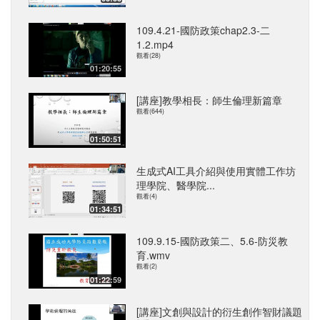
109.4.21-國防政策chap2.3-二
1.2.mp4
觀看(28)
01:20:55
[講座]教學相長：師生倫理新篇章
觀看(644)
01:50:51
生成式AI工具介紹與使用實體工作坊
理學院、醫學院...
觀看(4)
01:34:51
109.9.15-國防政策二、5.6-防災教
育.wmv
觀看(2)
01:22:59
[講座]文創與設計的衍生創作智財議題