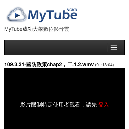
MyTube成功大學數位影音雲
Toggle
navigati
109.3.31-國防政策chap2，二.1.2.wmv
(01:13:04)
影片限制特定使用者觀看，請先
登入