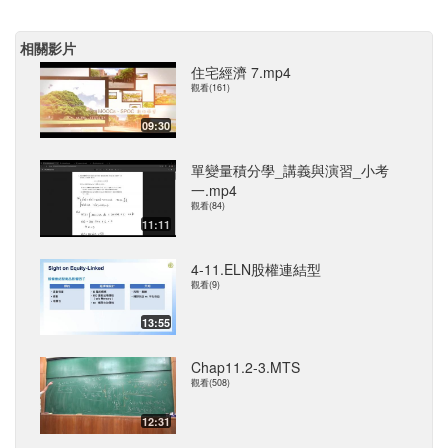
相關影片
住宅經濟 7.mp4
觀看(161)
09:30
單變量積分學_講義與演習_小考
一.mp4
觀看(84)
11:11
4-11.ELN股權連結型
觀看(9)
13:55
Chap11.2-3.MTS
觀看(508)
12:31