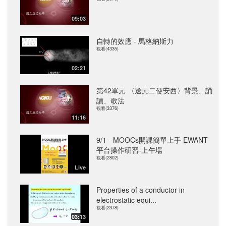
09:03
自轉的效應 - 馬格納斯力
觀看(4335)
02:21
第42單元 〈送元二使安西〉背景、誦
讀、歌法
觀看(3376)
11:16
9/1 - MOOCs開課簡單上手 EWANT
平台操作研習-上午場
觀看(2802)
Live
Properties of a conductor in
electrostatic equi...
觀看(2378)
03:13