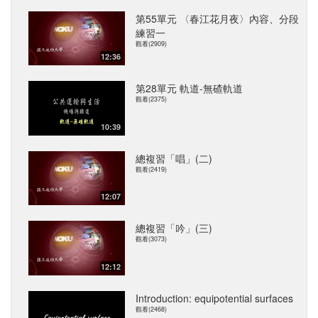
第55單元 〈春江花月夜〉內容、分段
練習一
觀看(2909)
12:36
第28單元 軌道-無碴軌道
觀看(2375)
10:39
總複習「唱」(二)
觀看(2419)
12:07
總複習「吟」(三)
觀看(3073)
12:12
Introduction: equipotential surfaces
觀看(2468)