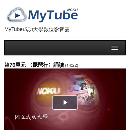
MyTube成功大學數位影音雲
Toggle
navigati
第76單元 〈琵琶行〉誦讀
(14:22)
播
放