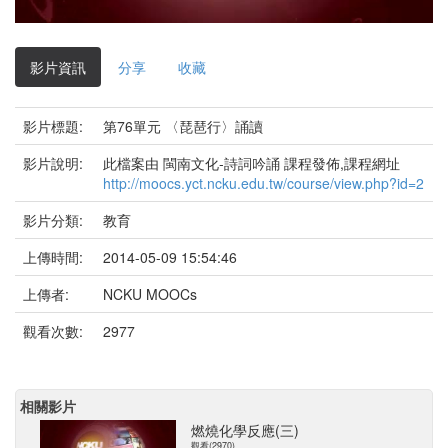
影
片
影片資訊
分享
收藏
影片標題:
第76單元 〈琵琶行〉誦讀
影片說明:
此檔案由 閩南文化-詩詞吟誦 課程發佈,課程網址
http://moocs.yct.ncku.edu.tw/course/view.php?id=2
影片分類:
教育
上傳時間:
2014-05-09 15:54:46
上傳者:
NCKU MOOCs
觀看次數:
2977
相關影片
燃燒化學反應(三)
觀看(2970)