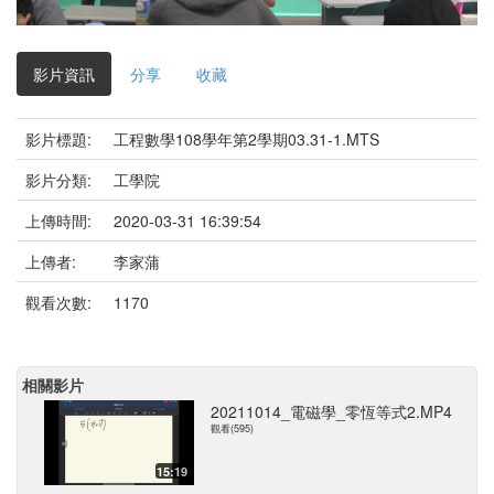
影
片
影片資訊
分享
收藏
影片標題:
工程數學108學年第2學期03.31-1.MTS
影片分類:
工學院
上傳時間:
2020-03-31 16:39:54
上傳者:
李家蒲
觀看次數:
1170
相關影片
20211014_電磁學_零恆等式2.MP4
觀看(595)
15:19