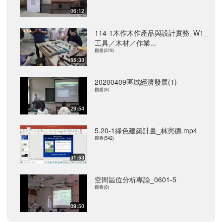
06:12
114-1木作木作產品與設計實務_W1_
工具／木材／作業...
觀看(519)
55:33
20200409區域經濟發展(1)
觀看(3)
29:54
5.20-1綠色建築計畫_林憲德.mp4
觀看(542)
31:53
空間區位分析專論_0601-5
觀看(0)
09:50