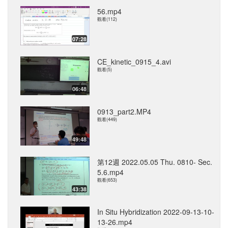
56.mp4
觀看(112)
07:28
CE_kinetic_0915_4.avi
觀看(5)
06:48
0913_part2.MP4
觀看(449)
49:48
第12週 2022.05.05 Thu. 0810- Sec.
5.6.mp4
觀看(653)
43:38
In Situ Hybridization 2022-09-13-10-
13-26.mp4