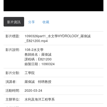
影片資訊
分享
收藏
影片標題:
1090326part1_水文學HYDROLOGY_羅偉誠
_E821200.mp4
影片說明:
108-2水文學
教師姓名：羅偉誠
課程碼：E821200
錄製日期：1090324
影片分類:
工學院
演講者:
羅偉誠 特聘教授
活動時間:
2020-03-24
主辦單位:
水利及海洋工程學系