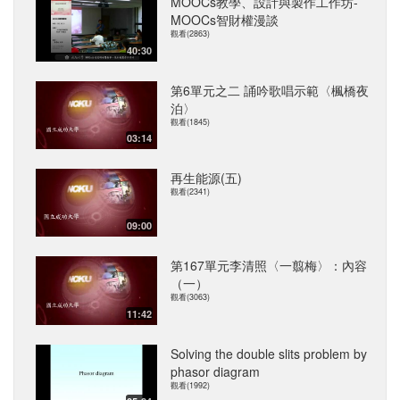
MOOCs教學、設計與製作工作坊-
MOOCs智財權漫談
觀看(2863)
40:30
第6單元之二 誦吟歌唱示範〈楓橋夜
泊〉
觀看(1845)
03:14
再生能源(五)
觀看(2341)
09:00
第167單元李清照〈一翦梅〉：內容
（一）
觀看(3063)
11:42
Solving the double slits problem by
phasor diagram
觀看(1992)