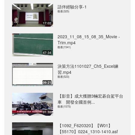
語伴經驗分享-1
觀看(325)
17:02
2023_11_08_15_08_35_Movie -
Trim.mp4
觀看(1541)
47:34
決策方法1101027_Ch5_Excel練
習.mp4
觀看(523)
09:21
【影音】成大獲贈3輛宏碁自駕平台
車 開發全國首例...
觀看(1575)
01:32
【1092_F620320】【W01】
【55170】0224_1310-1410.asf