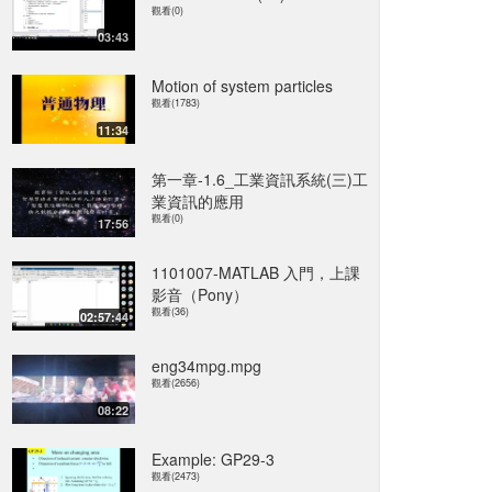
觀看(0)
03:43
Motion of system particles
觀看(1783)
11:34
第一章-1.6_工業資訊系統(三)工
業資訊的應用
觀看(0)
17:56
1101007-MATLAB 入門，上課
影音（Pony）
觀看(36)
02:57:44
eng34mpg.mpg
觀看(2656)
08:22
Example: GP29-3
觀看(2473)