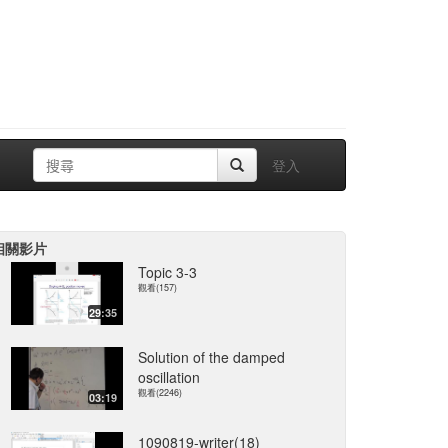
登入
相關影片
Topic 3-3
觀看(157)
29:35
Solution of the damped
oscillation
觀看(2246)
03:19
1090819-writer(18)