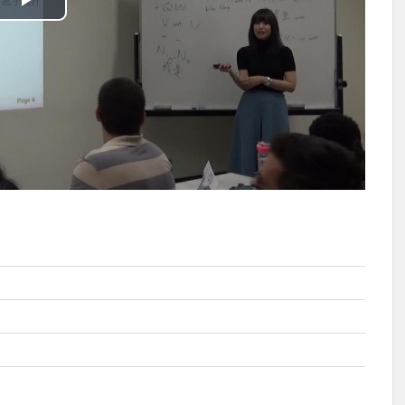
播
放
影
片