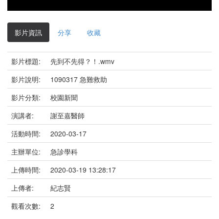
影片資訊
分享
收藏
影片標題:
先到不先得？！.wmv
影片說明:
1090317 急難救助
影片分類:
校園新聞
演講者:
謝至嘉醫師
活動時間:
2020-03-17
主辦單位:
急診學科
上傳時間:
2020-03-19 13:28:17
上傳者:
紀志賢
觀看次數:
2