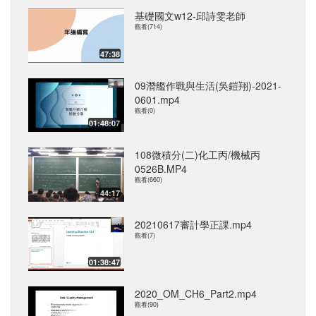
基礎國文w12-邱詩雯老師
觀看(714)
47:38
09潛艦作戰與生活(吳鎧翔)-2021-
0601.mp4
觀看(0)
01:48:07
108微積分(二)化工丙/機械丙
0526B.MP4
觀看(660)
44:17
20210617審計學正課.mp4
觀看(7)
01:38:47
2020_OM_CH6_Part2.mp4
觀看(90)